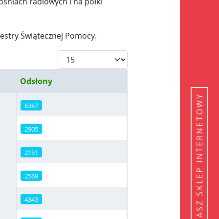
ośniach radiowych i na półki
iestry Świątecznej Pomocy.
Pokaż #
Odsłony
NASZ SKLEP INTERNETOWY
6387
2905
2151
2569
4343