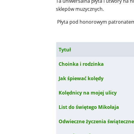
Ta uniwersalna płyta i utwory na n
sklepów muzycznych.
Płyta pod honorowym patronatem Rz
Tytuł
Spis artykułów
Choinka i rodzinka
Jak śpiewać kolędy
Kolędnicy na mojej ulicy
List do świętego Mikołaja
Odwieczne życzenia świąteczne