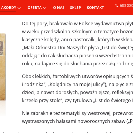
603 880
I AKORDY
OFERTA
O NAS
SKLEP
KONTAKT
Do tej pory, brakowało w Polsce wydawnictwa pły
w wieku przedszkolno-szkolnym o tematyce bożona
klasyczne kolędy, ani o pastorałki, których w skl
„Mała Orkiestra Dni Naszych” płytą „List do święte
oddając do rąk słuchacza piosenki wszechstronnie
roku, nadające się do słuchania przez całą rodzinę,
Obok lekkich, żartobliwych utworów opisujących ś
i rodzinka”, „Kolędnicy na mojej ulicy”), na płycie
dzieci, a nawet dorosłych, poważniejsze, refleksyj
krzesło przy stole”, czy tytułowa „List do świętego 
Nie zabraknie też tematyki sylwestrowej, przewro
wystraszonych hałasami noworocznych zabaw („Pe