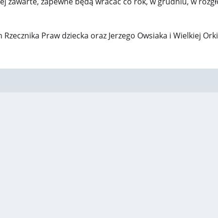
iej zawarte, zapewne będą wracać co rok, w grudniu, w rozgł
ecznika Praw dziecka oraz Jerzego Owsiaka i Wielkiej Ork