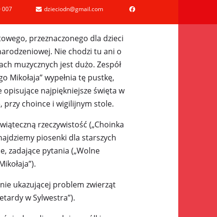
 007
dzieciodn@gmail.com
towego, przeznaczonego dla dzieci
rodzeniowej. Nie chodzi tu ani o
epach muzycznych jest dużo. Zespół
go Mikołaja” wypełnia tę pustkę,
 opisujące najpiękniejsze święta w
 przy choince i wigilijnym stole.
wiąteczną rzeczywistość („Choinka
 znajdziemy piosenki dla starszych
ne, zadające pytania („Wolne
Mikołaja”).
tnie ukazującej problem zwierząt
tardy w Sylwestra”).